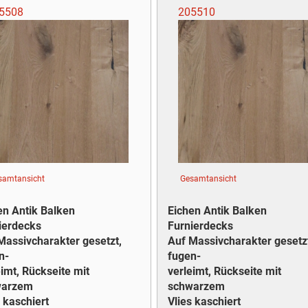
5508
205510
samtansicht
Gesamtansicht
en Antik Balken
Eichen Antik Balken
ierdecks
Furnierdecks
Massivcharakter gesetzt,
Auf Massivcharakter gesetz
n-
fugen-
eimt, Rückseite mit
verleimt, Rückseite mit
warzem
schwarzem
 kaschiert
Vlies kaschiert