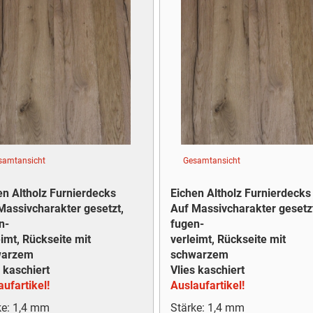
samtansicht
Gesamtansicht
en Altholz Furnierdecks
Eichen Altholz Furnierdecks
Massivcharakter gesetzt,
Auf Massivcharakter gesetz
n-
fugen-
eimt, Rückseite mit
verleimt, Rückseite mit
warzem
schwarzem
 kaschiert
Vlies kaschiert
ufartikel!
Auslaufartikel!
ke: 1,4 mm
Stärke: 1,4 mm