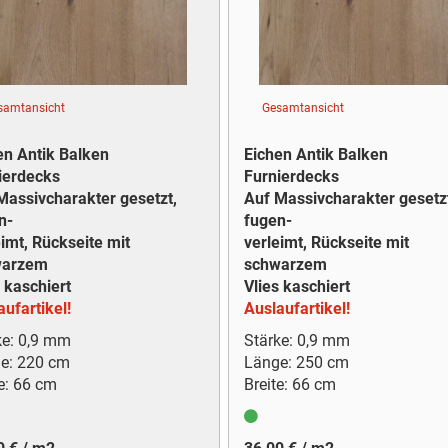
samtansicht
Gesamtansicht
en Antik Balken
Eichen Antik Balken
ierdecks
Furnierdecks
Massivcharakter gesetzt,
Auf Massivcharakter gesetz
n-
fugen-
eimt, Rückseite mit
verleimt, Rückseite mit
warzem
schwarzem
 kaschiert
Vlies kaschiert
ufartikel!
Auslaufartikel!
ke: 0,9 mm
Stärke: 0,9 mm
e: 220 cm
Länge: 250 cm
e: 66 cm
Breite: 66 cm