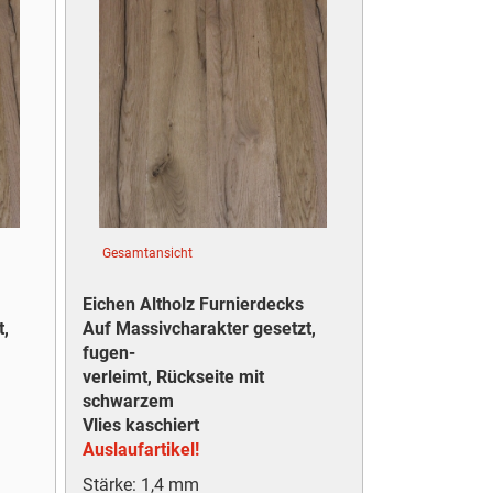
Gesamtansicht
Eichen Altholz Furnierdecks
t,
Auf Massivcharakter gesetzt,
fugen-
verleimt, Rückseite mit
schwarzem
Vlies kaschiert
Auslaufartikel!
Stärke: 1,4 mm