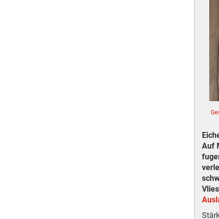
Ge
Eich
Auf 
fuge
verl
sch
Vlies
Ausla
Stär