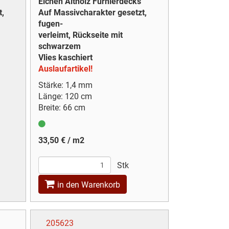
Eichen Altholz Furnierdecks
t,
Auf Massivcharakter gesetzt,
fugen-
verleimt, Rückseite mit
schwarzem
Vlies kaschiert
Auslaufartikel!
Stärke: 1,4 mm
Länge: 120 cm
Breite: 66 cm
33,50 € / m2
Stk
in den Warenkorb
205623