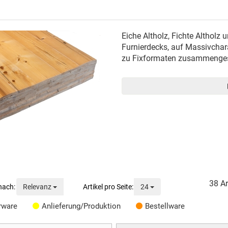
Eiche Altholz, Fichte Altholz 
Furnierdecks, auf Massivchara
zu Fixformaten zusammengese
38
Ar
Sortierung
Anzeige
Relevanz
24
rware
Anlieferung/Produktion
Bestellware