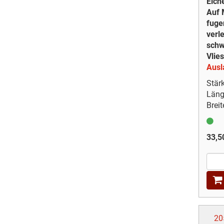
Eich
Auf 
fuge
verl
sch
Vlies
Ausla
Stär
Läng
Breit
33,5
20