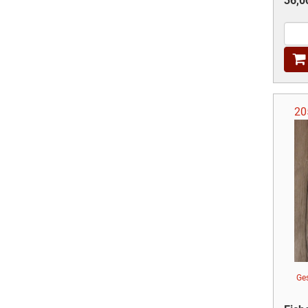
36,0
20
Ge