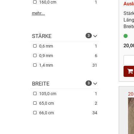
160,0 cm
1
Ausla
Stär
mehr...
Läng
Breit
STÄRKE
3
20,0
0,6 mm
1
0,9 mm
6
1,4 mm
31
BREITE
3
20
105,0 cm
1
65,0 cm
2
66,0 cm
34