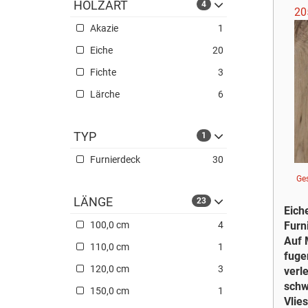
HOLZART
4
20
Akazie
1
Eiche
20
Fichte
3
Lärche
6
TYP
1
Furnierdeck
30
Ge
LÄNGE
23
Eich
Furn
100,0 cm
4
Auf 
110,0 cm
1
fuge
120,0 cm
3
verl
sch
150,0 cm
1
Vlies