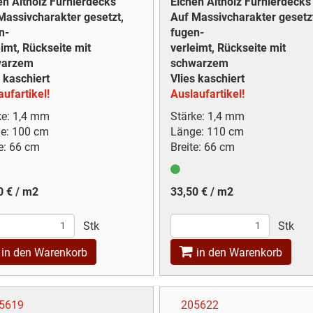
en Altholz Furnierdecks
Eichen Altholz Furnierdecks
Massivcharakter gesetzt,
Auf Massivcharakter gesetz
n-
fugen-
eimt, Rückseite mit
verleimt, Rückseite mit
warzem
schwarzem
 kaschiert
Vlies kaschiert
ufartikel!
Auslaufartikel!
ke: 1,4 mm
Stärke: 1,4 mm
e: 100 cm
Länge: 110 cm
e: 66 cm
Breite: 66 cm
0 € / m2
33,50 € / m2
Stk
Stk
in den Warenkorb
in den Warenkorb
5619
205622