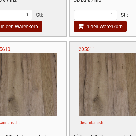
0 € / m2
36,00 € / m2
Stk
Stk
in den Warenkorb
in den Warenkorb
5610
205611
samtansicht
Gesamtansicht