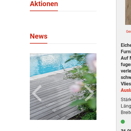
Aktionen
Ge
News
Eich
Furn
Auf 
fuge
verl
sch
Vlies
Ausla
Stär
Läng
Breit