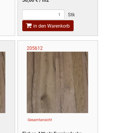
36,00 € / m2
Stk
in den Warenkorb
205612
Gesamtansicht