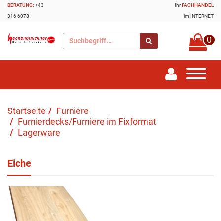
BERATUNG:
+43
Ihr
FACHHANDEL
316 6078
im INTERNET
0
Startseite
Furniere
Furnierdecks/Furniere im Fixformat
Lagerware
Eiche