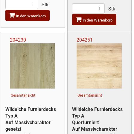
Stk
Stk
in den Warenkorb
in den Warenkorb
204230
204251
Gesamtansicht
Gesamtansicht
Wildeiche Furnierdecks
Wildeiche Furnierdecks
Typ A
Typ A
Auf Massivcharakter
Querfurniert
gesetzt
Auf Massivcharakter