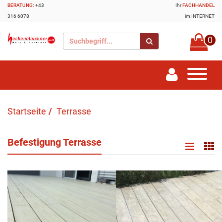
BERATUNG:
+43
Ihr
FACHHANDEL
316 6078
im INTERNET
0
Startseite
Terrasse
Befestigung Terrasse