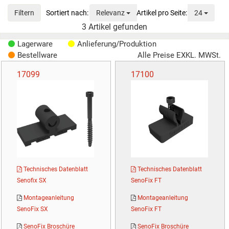
Sortierung
Anzeig
Filtern
Relevanz
24
3
Artikel gefunden
Lagerware
Anlieferung/Produktion
Bestellware
Alle Preise EXKL. MWSt.
17099
17100
Technisches Datenblatt
Technisches Datenblatt
Senofix SX
SenoFix FT
Montageanleitung
Montageanleitung
SenoFix SX
SenoFix FT
SenoFix Broschüre
SenoFix Broschüre