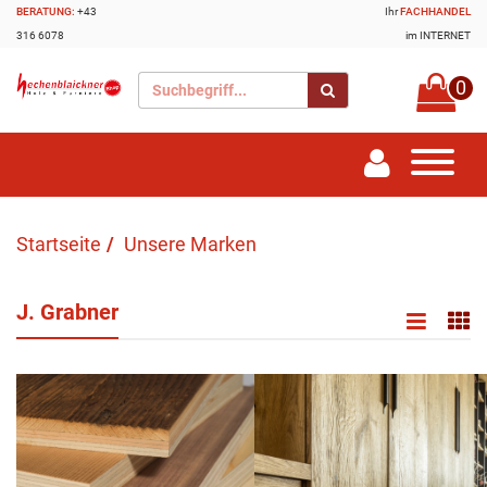
BERATUNG:
+43
Ihr
FACHHANDEL
316 6078
im INTERNET
0
Startseite
Unsere Marken
J. Grabner