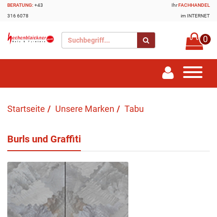
BERATUNG:
+43
Ihr
FACHHANDEL
316 6078
im INTERNET
0
Startseite
Unsere Marken
Tabu
Burls und Graffiti