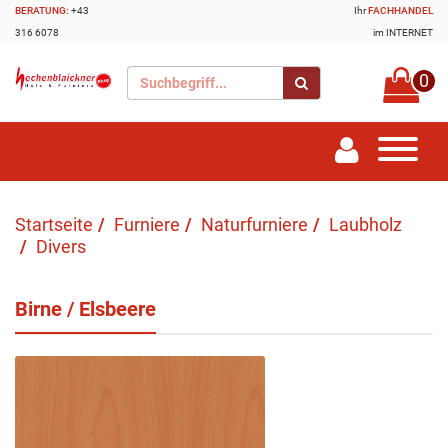
BERATUNG:
+43
Ihr
FACHHANDEL
316 6078
im INTERNET
0
Startseite
Furniere
Naturfurniere
Laubholz
Divers
Birne / Elsbeere