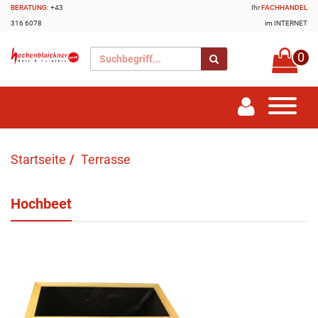
BERATUNG:
+43
Ihr
FACHHANDEL
316 6078
im INTERNET
0
Startseite
Terrasse
Hochbeet