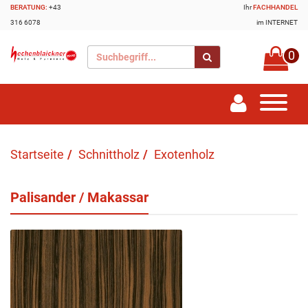
BERATUNG:
+43
Ihr
FACHHANDEL
316 6078
im INTERNET
0
Startseite
Schnittholz
Exotenholz
Palisander / Makassar