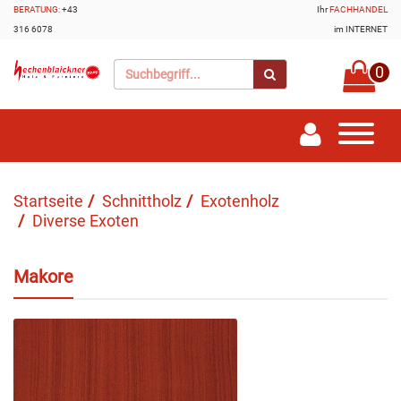
BERATUNG:
+43
Ihr
FACHHANDEL
316 6078
im INTERNET
0
Startseite
Schnittholz
Exotenholz
Diverse Exoten
Makore