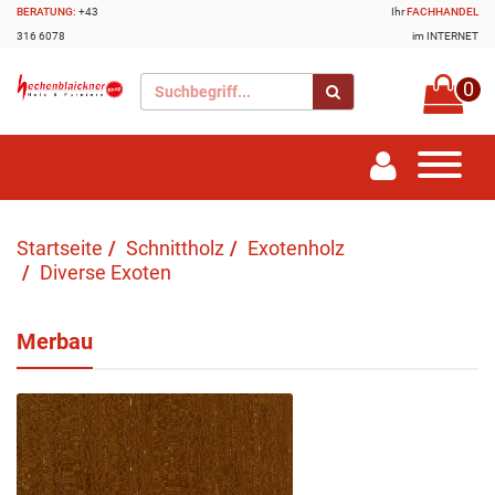
BERATUNG:
+43
Ihr
FACHHANDEL
316 6078
im INTERNET
0
Startseite
Schnittholz
Exotenholz
Diverse Exoten
Merbau