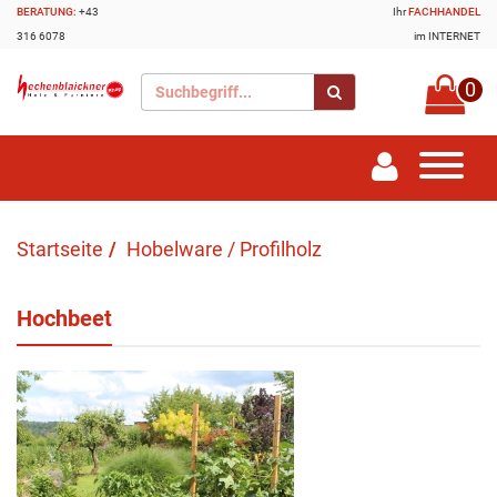
BERATUNG:
+43
Ihr
FACHHANDEL
316 6078
im INTERNET
0
Startseite
Hobelware / Profilholz
Hochbeet