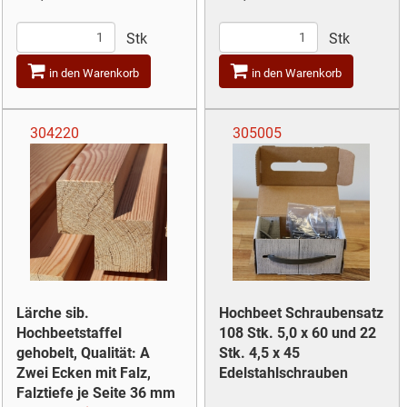
Stk
Stk
in den Warenkorb
in den Warenkorb
304220
305005
Lärche sib.
Hochbeet Schraubensatz
Hochbeetstaffel
108 Stk. 5,0 x 60 und 22
gehobelt, Qualität: A
Stk. 4,5 x 45
Zwei Ecken mit Falz,
Edelstahlschrauben
Falztiefe je Seite 36 mm